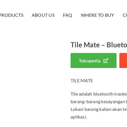
PRODUCTS
ABOUT US
FAQ
WHERE TO BUY
C
Tile Mate – Blueto
Tokopedia
TILE MATE
Tile adalah bluetooth track
barang-barang kesayangan t
Lokasi barang kalian akan te
aplikasi.