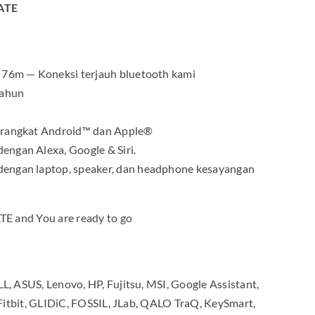
ATE
 76m — Koneksi terjauh bluetooth kami
tahun
erangkat Android™ dan Apple®
ngan Alexa, Google & Siri.
engan laptop, speaker, dan headphone kesayangan
E and You are ready to go
 ASUS, Lenovo, HP, Fujitsu, MSI, Google Assistant,
Fitbit, GLIDiC, FOSSIL, JLab, QALO TraQ, KeySmart,