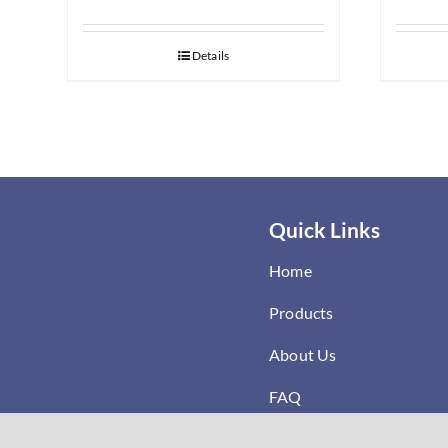
Details
Quick Links
Home
Products
About Us
FAQ
Where to Buy