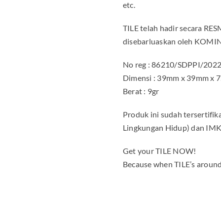
etc.
TILE telah hadir secara RESM
disebarluaskan oleh KOMI
No reg : 86210/SDPPI/202
Dimensi : 39mm x 39mm x 
Berat : 9gr
Produk ini sudah tersertif
Lingkungan Hidup) dan IMKG
Get your TILE NOW!
Because when TILE’s around,